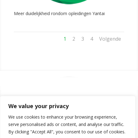
Meer duidelijkheid rondom opleidingen Yantai
1
2
3
4
Volgende
[:nl _i=”0″ _address=”0″ /][:en _i=”2″ _address=”2″ /][:
We value your privacy
_i=”4″ _address=”4″ /]
We use cookies to enhance your browsing experience,
serve personalised ads or content, and analyse our traffic.
By clicking "Accept All", you consent to our use of cookies.