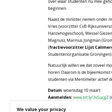
over waar studenten nú mee geho
beginnen.
Naast de minister nemen onder m
Vries (voorzitter CvB Rijksunivers
Hanzehogeschool), Wessel Giezen 
Magnus), Marinus Jongman (Gron
(
fractievoorzitter Lijst Calimer
Studentenorganisatie Groningen) 
Natuurlijk willen we dat zoveel m
horen. Daarom is de bijeenkomst v
studenten via Mentimeter actief 
Datum
: woensdag 10 maart
Aanmelden:
www.bit.ly/3v5ucgZ
(
Rechtstreekse link naar livest
We value your privacy