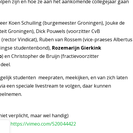
lpen zijn en hoe ze aan het aankomende collegejaar gaan
eer Koen Schuiling (burgemeester Groningen), Jouke de
iteit Groningen), Dick Pouwels (voorzitter CvB
(rector Vindicat), Ruben van Rossem (vice-praeses Albertus
ingse studentenbond),
Rozemarijn Gierkink
o
) en Christopher de Bruijn (fractievoorzitter
deel.
ogelijk studenten meepraten, meekijken, en van zich laten
ia een speciale livestream te volgen, daar kunnen
deelnemen.
niet verplicht, maar wel handig)
ream
:
https://vimeo.com/520044422