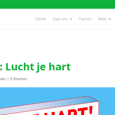
Home
Over ons
Faction
Meer
 Lucht je hart
uws
|
0 Reacties