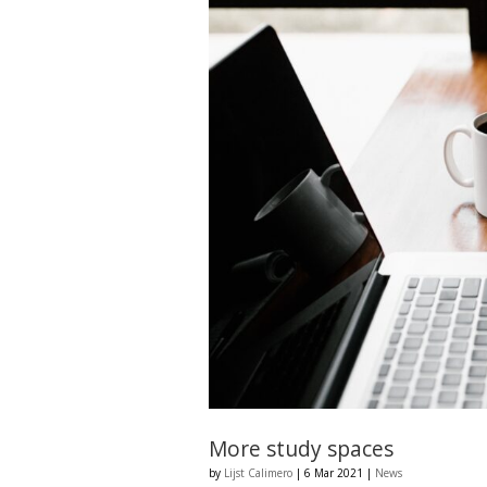
More study spaces
by
Lijst Calimero
|
6 Mar 2021
|
News