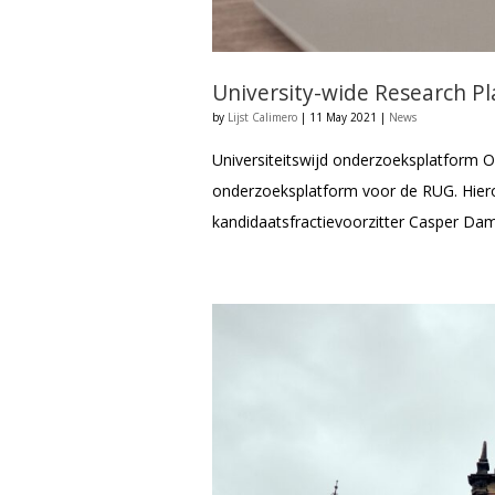
University-wide Research P
by
Lijst Calimero
|
11 May 2021
|
News
Universiteitswijd onderzoeksplatform 
onderzoeksplatform voor de RUG. Hiero
kandidaatsfractievoorzitter Casper Dam 